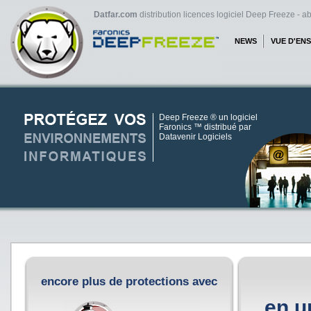
Datfar.com
distribution licences logiciel Deep Freeze - 
NEWS
VUE D'EN
Deep Freeze ® un logiciel
Faronics ™ distribué par
Datavenir Logiciels
encore plus de protections avec
en un