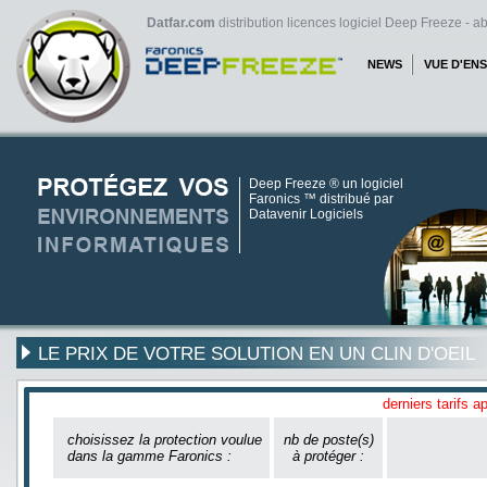
Datfar.com
distribution licences logiciel Deep Freeze - 
NEWS
VUE D'EN
Deep Freeze ® un logiciel
Faronics ™ distribué par
Datavenir Logiciels
LE PRIX DE VOTRE SOLUTION EN UN CLIN D'OEIL
derniers tarifs a
choisissez la protection voulue
nb de poste(s)
dans la gamme Faronics :
à protéger :